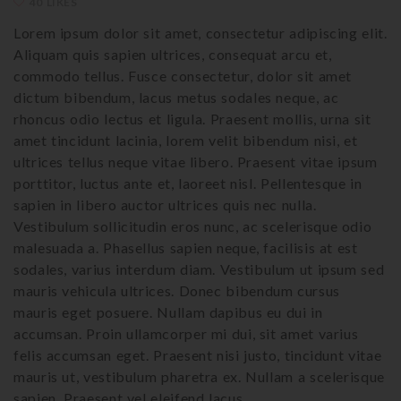
40 LIKES
Lorem ipsum dolor sit amet, consectetur adipiscing elit.
Aliquam quis sapien ultrices, consequat arcu et,
commodo tellus. Fusce consectetur, dolor sit amet
dictum bibendum, lacus metus sodales neque, ac
rhoncus odio lectus et ligula. Praesent mollis, urna sit
amet tincidunt lacinia, lorem velit bibendum nisi, et
ultrices tellus neque vitae libero. Praesent vitae ipsum
porttitor, luctus ante et, laoreet nisl. Pellentesque in
sapien in libero auctor ultrices quis nec nulla.
Vestibulum sollicitudin eros nunc, ac scelerisque odio
malesuada a. Phasellus sapien neque, facilisis at est
sodales, varius interdum diam. Vestibulum ut ipsum sed
mauris vehicula ultrices. Donec bibendum cursus
mauris eget posuere. Nullam dapibus eu dui in
accumsan. Proin ullamcorper mi dui, sit amet varius
felis accumsan eget. Praesent nisi justo, tincidunt vitae
mauris ut, vestibulum pharetra ex. Nullam a scelerisque
sapien. Praesent vel eleifend lacus.