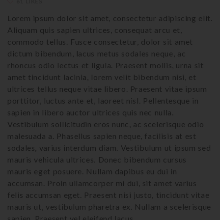
61 LIKES
Lorem ipsum dolor sit amet, consectetur adipiscing elit.
Aliquam quis sapien ultrices, consequat arcu et,
commodo tellus. Fusce consectetur, dolor sit amet
dictum bibendum, lacus metus sodales neque, ac
rhoncus odio lectus et ligula. Praesent mollis, urna sit
amet tincidunt lacinia, lorem velit bibendum nisi, et
ultrices tellus neque vitae libero. Praesent vitae ipsum
porttitor, luctus ante et, laoreet nisl. Pellentesque in
sapien in libero auctor ultrices quis nec nulla.
Vestibulum sollicitudin eros nunc, ac scelerisque odio
malesuada a. Phasellus sapien neque, facilisis at est
sodales, varius interdum diam. Vestibulum ut ipsum sed
mauris vehicula ultrices. Donec bibendum cursus
mauris eget posuere. Nullam dapibus eu dui in
accumsan. Proin ullamcorper mi dui, sit amet varius
felis accumsan eget. Praesent nisi justo, tincidunt vitae
mauris ut, vestibulum pharetra ex. Nullam a scelerisque
sapien. Praesent vel eleifend lacus.