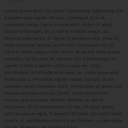
61 LIKES
Lorem ipsum dolor sit amet, consectetur adipiscing elit.
Aliquam quis sapien ultrices, consequat arcu et,
commodo tellus. Fusce consectetur, dolor sit amet
dictum bibendum, lacus metus sodales neque, ac
rhoncus odio lectus et ligula. Praesent mollis, urna sit
amet tincidunt lacinia, lorem velit bibendum nisi, et
ultrices tellus neque vitae libero. Praesent vitae ipsum
porttitor, luctus ante et, laoreet nisl. Pellentesque in
sapien in libero auctor ultrices quis nec nulla.
Vestibulum sollicitudin eros nunc, ac scelerisque odio
malesuada a. Phasellus sapien neque, facilisis at est
sodales, varius interdum diam. Vestibulum ut ipsum sed
mauris vehicula ultrices. Donec bibendum cursus
mauris eget posuere. Nullam dapibus eu dui in
accumsan. Proin ullamcorper mi dui, sit amet varius
felis accumsan eget. Praesent nisi justo, tincidunt vitae
mauris ut, vestibulum pharetra ex. Nullam a scelerisque
sapien. Praesent vel eleifend lacus.