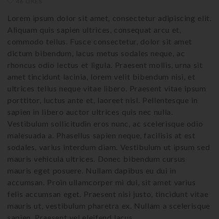
46 LIKES
Lorem ipsum dolor sit amet, consectetur adipiscing elit.
Aliquam quis sapien ultrices, consequat arcu et,
commodo tellus. Fusce consectetur, dolor sit amet
dictum bibendum, lacus metus sodales neque, ac
rhoncus odio lectus et ligula. Praesent mollis, urna sit
amet tincidunt lacinia, lorem velit bibendum nisi, et
ultrices tellus neque vitae libero. Praesent vitae ipsum
porttitor, luctus ante et, laoreet nisl. Pellentesque in
sapien in libero auctor ultrices quis nec nulla.
Vestibulum sollicitudin eros nunc, ac scelerisque odio
malesuada a. Phasellus sapien neque, facilisis at est
sodales, varius interdum diam. Vestibulum ut ipsum sed
mauris vehicula ultrices. Donec bibendum cursus
mauris eget posuere. Nullam dapibus eu dui in
accumsan. Proin ullamcorper mi dui, sit amet varius
felis accumsan eget. Praesent nisi justo, tincidunt vitae
mauris ut, vestibulum pharetra ex. Nullam a scelerisque
sapien. Praesent vel eleifend lacus.