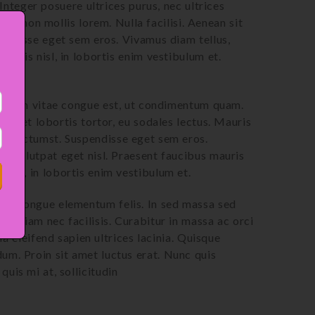
Integer posuere ultrices purus, nec ultrices
 In non mollis lorem. Nulla facilisi. Aenean sit
pendisse eget sem eros. Vivamus diam tellus,
auris nisl, in lobortis enim vestibulum et.
. Nullam vitae congue est, ut condimentum quam.
it amet lobortis tortor, eu sodales lectus. Mauris
tea dictumst. Suspendisse eget sem eros.
c, volutpat eget nisl. Praesent faucibus mauris
nisl, in lobortis enim vestibulum et.
ium, congue elementum felis. In sed massa sed
ngue diam nec facilisis. Curabitur in massa ac orci
eleifend sapien ultrices lacinia. Quisque
um. Proin sit amet luctus erat. Nunc quis
uis mi at, sollicitudin