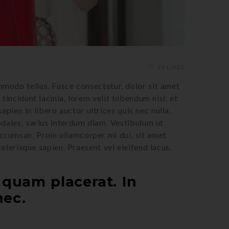
75 LIKES
mmodo tellus. Fusce consectetur, dolor sit amet
tincidunt lacinia, lorem velit bibendum nisi, et
sapien in libero auctor ultrices quis nec nulla.
sodales, varius interdum diam. Vestibulum ut
ccumsan. Proin ullamcorper mi dui, sit amet
celerisque sapien. Praesent vel eleifend lacus.
quam placerat. In
nec.