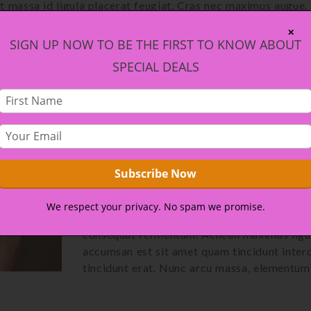
t massa id ligula placerat feugiat. Cras nec maximus augue. 
etur facilisis. Nullam vitae congue est, ut condimentum quam.
✕
tempor ultrices porta. In hac habitasse platea dictumst. Sus
SIGN UP NOW TO BE THE FIRST TO KNOW ABOUT
aesent faucibus mauris ut imperdiet semper. Donec tincidunt m
SPECIAL DEALS
 congue elementum felis.
Sed ultricies nulla ut consectetur facilisis
In non mollis lorem. Nulla facilisi. Aenean s
tempor ultrices porta. In hac habitasse pla
Vivamus diam tellus, posuere quis lobortis a
ut imperdiet semper. Donec tincidunt mauris 
Nullam dui tellus, mattis eget gravida pret
We respect your privacy. No spam we promise.
nisl sollicitudin pharetra. In sollicitudin co
consequat fermentum. Aenean maximus ligula 
accumsan est sit amet quam tincidunt interd
tincidunt erat. Nunc arcu massa, elementum q