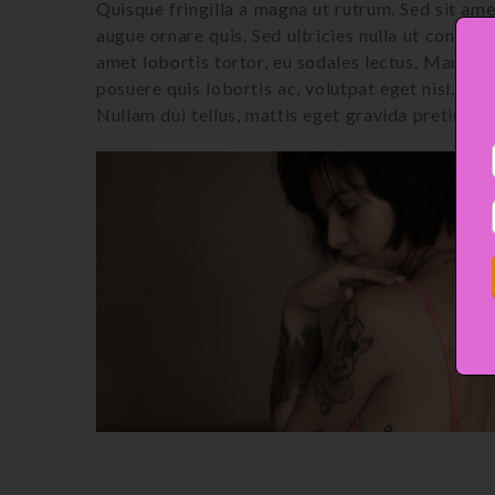
Quisque fringilla a magna ut rutrum. Sed sit ame
augue ornare quis. Sed ultricies nulla ut consect
amet lobortis tortor, eu sodales lectus. Mauris 
posuere quis lobortis ac, volutpat eget nisl. Pr
Nullam dui tellus, mattis eget gravida pretium,