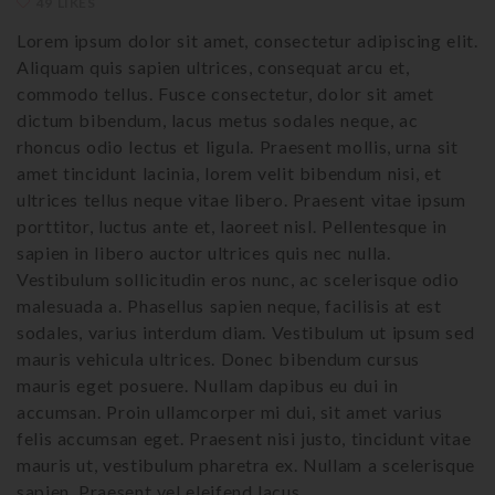
49 LIKES
Lorem ipsum dolor sit amet, consectetur adipiscing elit.
Aliquam quis sapien ultrices, consequat arcu et,
commodo tellus. Fusce consectetur, dolor sit amet
dictum bibendum, lacus metus sodales neque, ac
rhoncus odio lectus et ligula. Praesent mollis, urna sit
amet tincidunt lacinia, lorem velit bibendum nisi, et
ultrices tellus neque vitae libero. Praesent vitae ipsum
porttitor, luctus ante et, laoreet nisl. Pellentesque in
sapien in libero auctor ultrices quis nec nulla.
Vestibulum sollicitudin eros nunc, ac scelerisque odio
malesuada a. Phasellus sapien neque, facilisis at est
sodales, varius interdum diam. Vestibulum ut ipsum sed
mauris vehicula ultrices. Donec bibendum cursus
mauris eget posuere. Nullam dapibus eu dui in
accumsan. Proin ullamcorper mi dui, sit amet varius
felis accumsan eget. Praesent nisi justo, tincidunt vitae
mauris ut, vestibulum pharetra ex. Nullam a scelerisque
sapien. Praesent vel eleifend lacus.