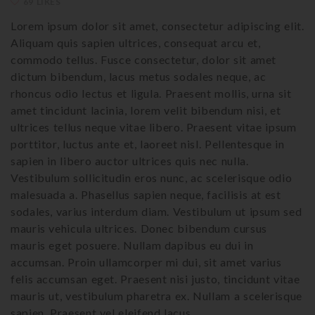
69 LIKES
Lorem ipsum dolor sit amet, consectetur adipiscing elit.
Aliquam quis sapien ultrices, consequat arcu et,
commodo tellus. Fusce consectetur, dolor sit amet
dictum bibendum, lacus metus sodales neque, ac
rhoncus odio lectus et ligula. Praesent mollis, urna sit
amet tincidunt lacinia, lorem velit bibendum nisi, et
ultrices tellus neque vitae libero. Praesent vitae ipsum
porttitor, luctus ante et, laoreet nisl. Pellentesque in
sapien in libero auctor ultrices quis nec nulla.
Vestibulum sollicitudin eros nunc, ac scelerisque odio
malesuada a. Phasellus sapien neque, facilisis at est
sodales, varius interdum diam. Vestibulum ut ipsum sed
mauris vehicula ultrices. Donec bibendum cursus
mauris eget posuere. Nullam dapibus eu dui in
accumsan. Proin ullamcorper mi dui, sit amet varius
felis accumsan eget. Praesent nisi justo, tincidunt vitae
mauris ut, vestibulum pharetra ex. Nullam a scelerisque
sapien. Praesent vel eleifend lacus.