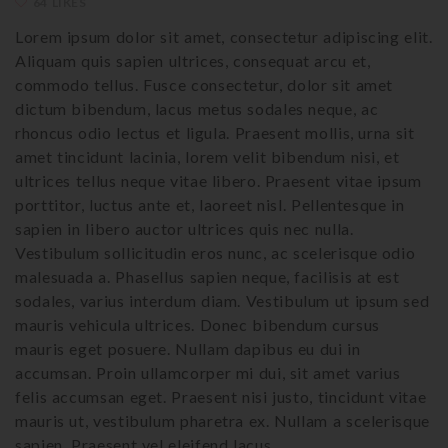
64 LIKES
Lorem ipsum dolor sit amet, consectetur adipiscing elit.
Aliquam quis sapien ultrices, consequat arcu et,
commodo tellus. Fusce consectetur, dolor sit amet
dictum bibendum, lacus metus sodales neque, ac
rhoncus odio lectus et ligula. Praesent mollis, urna sit
amet tincidunt lacinia, lorem velit bibendum nisi, et
ultrices tellus neque vitae libero. Praesent vitae ipsum
porttitor, luctus ante et, laoreet nisl. Pellentesque in
sapien in libero auctor ultrices quis nec nulla.
Vestibulum sollicitudin eros nunc, ac scelerisque odio
malesuada a. Phasellus sapien neque, facilisis at est
sodales, varius interdum diam. Vestibulum ut ipsum sed
mauris vehicula ultrices. Donec bibendum cursus
mauris eget posuere. Nullam dapibus eu dui in
accumsan. Proin ullamcorper mi dui, sit amet varius
felis accumsan eget. Praesent nisi justo, tincidunt vitae
mauris ut, vestibulum pharetra ex. Nullam a scelerisque
sapien. Praesent vel eleifend lacus.