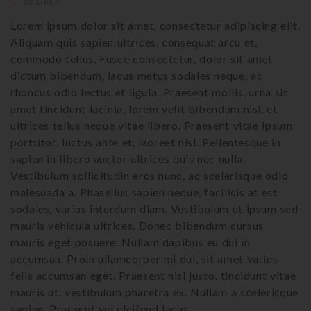
62 LIKES
Lorem ipsum dolor sit amet, consectetur adipiscing elit.
Aliquam quis sapien ultrices, consequat arcu et,
commodo tellus. Fusce consectetur, dolor sit amet
dictum bibendum, lacus metus sodales neque, ac
rhoncus odio lectus et ligula. Praesent mollis, urna sit
amet tincidunt lacinia, lorem velit bibendum nisi, et
ultrices tellus neque vitae libero. Praesent vitae ipsum
porttitor, luctus ante et, laoreet nisl. Pellentesque in
sapien in libero auctor ultrices quis nec nulla.
Vestibulum sollicitudin eros nunc, ac scelerisque odio
malesuada a. Phasellus sapien neque, facilisis at est
sodales, varius interdum diam. Vestibulum ut ipsum sed
mauris vehicula ultrices. Donec bibendum cursus
mauris eget posuere. Nullam dapibus eu dui in
accumsan. Proin ullamcorper mi dui, sit amet varius
felis accumsan eget. Praesent nisi justo, tincidunt vitae
mauris ut, vestibulum pharetra ex. Nullam a scelerisque
sapien. Praesent vel eleifend lacus.